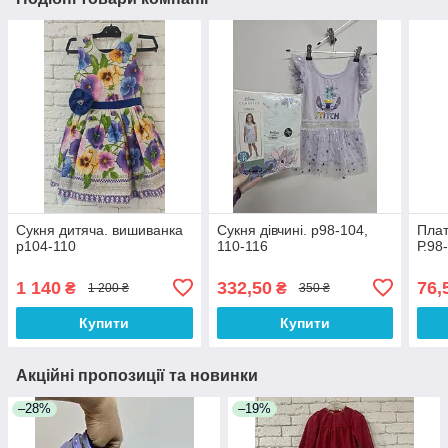
Сукня дитяча. вишиванка
Сукня дівчині. р98-104,
Плат
р104-110
110-116
Р.98
1 140
332,50
76,
₴
₴
1 200 ₴
350 ₴
Купити
Купити
Акційні пропозиції та новинки
–28%
–19%