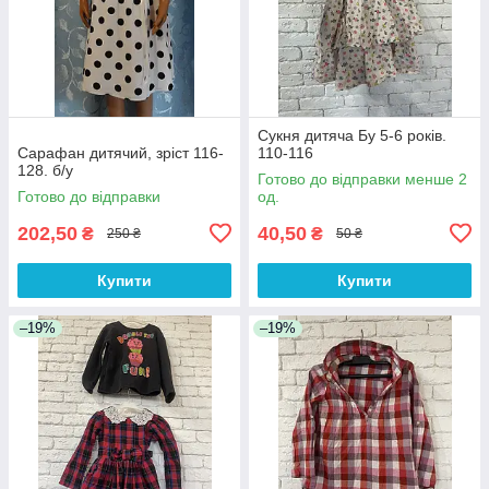
Сукня дитяча Бу 5-6 років.
Сарафан дитячий, зріст 116-
110-116
128. б/у
Готово до відправки менше 2
Готово до відправки
од.
202,50
40,50
₴
₴
250 ₴
50 ₴
Купити
Купити
–19%
–19%