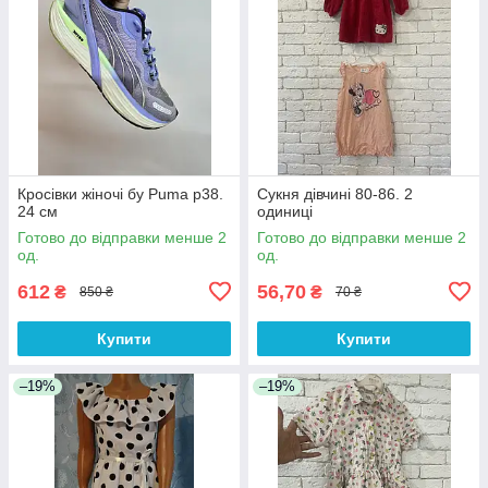
Кросівки жіночі бу Puma р38.
Сукня дівчині 80-86. 2
24 см
одиниці
Готово до відправки менше 2
Готово до відправки менше 2
од.
од.
612
56,70
₴
₴
850 ₴
70 ₴
Купити
Купити
–19%
–19%