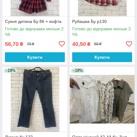
Сукня дитина Бу 86 + кофта
Рубашка Бу р130
Готово до відправки менше 2
Готово до відправки менше 2
од.
од.
56,70
40,50
₴
₴
70 ₴
50 ₴
Купити
Купити
–19%
–19%
Джинсі бу 122
Одяг жіночий 42-44 бу. 3шт