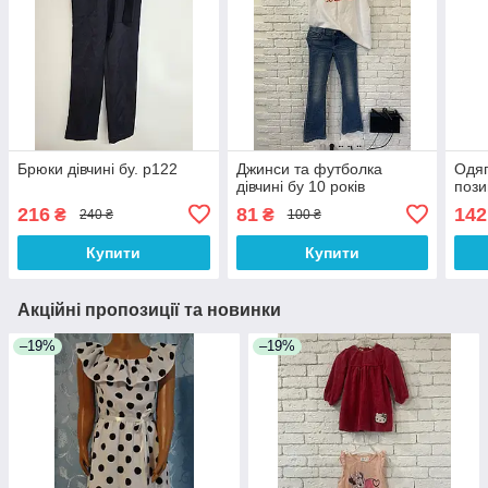
Брюки дівчині бу. р122
Джинси та футболка
Одяг 
дівчині бу 10 років
пози
216
81
142
₴
₴
240 ₴
100 ₴
Купити
Купити
Акційні пропозиції та новинки
–19%
–19%