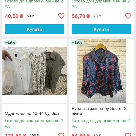
Готово до відправки менше 2
Готово до відправки менше 2
од.
од.
40,50
56,70
₴
₴
50 ₴
70 ₴
Купити
Купити
–19%
–19%
Рубашка жіноча бу Secret S
Одяг жіночий 42-44 бу. 3шт
нічна
Готово до відправки менше 2
Готово до відправки менше 2
од.
од.
121,50
64,80
₴
₴
150 ₴
80 ₴