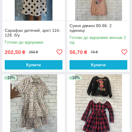
Сукня дівчині 80-86. 2
Сарафан дитячий, зріст 116-
одиниці
128. б/у
Готово до відправки менше 2
Готово до відправки
од.
202,50
56,70
₴
₴
250 ₴
70 ₴
Купити
Купити
–19%
–19%