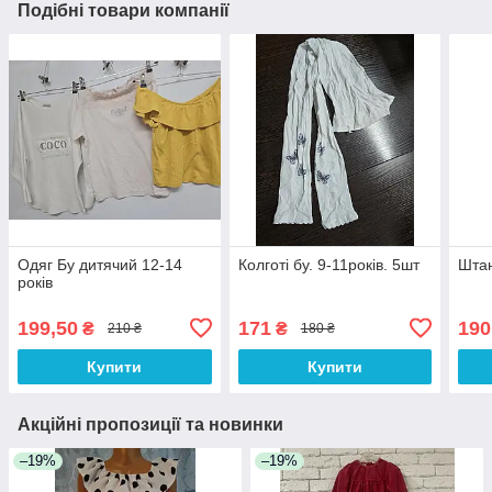
Подібні товари компанії
Одяг Бу дитячий 12-14
Колготі бу. 9-11років. 5шт
Штан
років
199,50
171
190
₴
₴
210 ₴
180 ₴
Купити
Купити
Акційні пропозиції та новинки
–19%
–19%