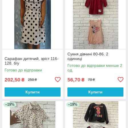
Сукня дівчині 80-86. 2
Сарафан дитячий, зріст 116-
одиниці
128. б/у
Готово до відправки менше 2
Готово до відправки
од.
202,50
56,70
₴
₴
250 ₴
70 ₴
Купити
Купити
–19%
–19%