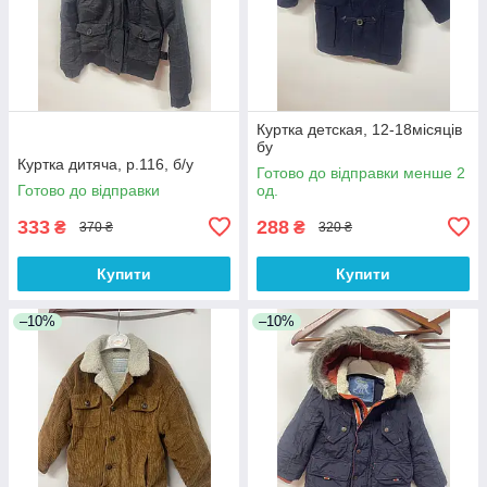
Куртка детская, 12-18місяців
бу
Куртка дитяча, р.116, б/у
Готово до відправки менше 2
Готово до відправки
од.
333
288
₴
₴
370 ₴
320 ₴
Купити
Купити
–10%
–10%