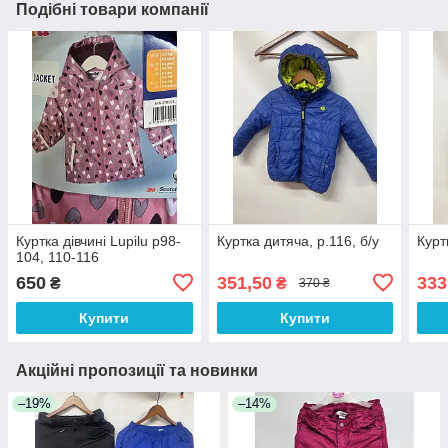
Подібні товари компанії
Куртка дівчині Lupilu р98-
Куртка дитяча, р.116, б/у
Курт
104, 110-116
650
351,50
333
₴
₴
370 ₴
Купити
Купити
Акційні пропозиції та новинки
–19%
–14%