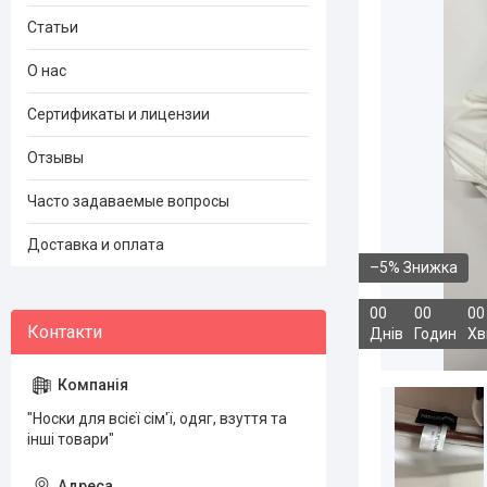
Статьи
О нас
Сертификаты и лицензии
Отзывы
Часто задаваемые вопросы
Доставка и оплата
–5%
0
0
0
0
0
0
Днів
Годин
Хв
"Носки для всієї сім'ї, одяг, взуття та
інші товари"