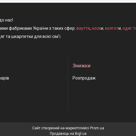
до нас!
ними фабриками України з таких сфер:
взуття
,
носк
и
,
колгот
и
,
одяг т
яг та шкарпетки для всієї сім'ї.
Знижки
варів
Розпродаж
Сайт створений на маркетплейсі
Prom.ua
Продавець на Bigl.ua