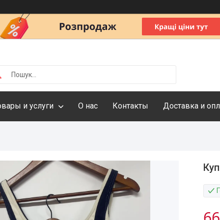
овары и услуги
О нас
Контакты
Доставка и опл
Куп
66