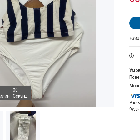
+380
пов
0
0
илин
Секунд
У ко
будь