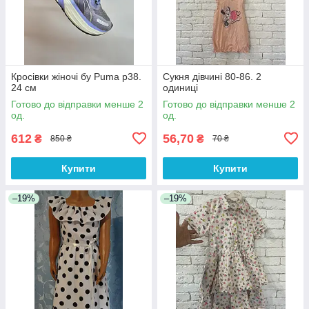
Кросівки жіночі бу Puma р38.
Сукня дівчині 80-86. 2
24 см
одиниці
Готово до відправки менше 2
Готово до відправки менше 2
од.
од.
612
56,70
₴
₴
850 ₴
70 ₴
Купити
Купити
–19%
–19%