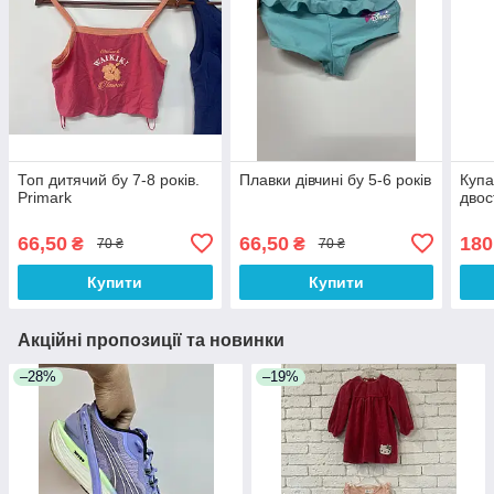
Топ дитячий бу 7-8 років.
Плавки дівчині бу 5-6 років
Купа
Primark
двос
66,50
66,50
180
₴
₴
70 ₴
70 ₴
Купити
Купити
Акційні пропозиції та новинки
–28%
–19%