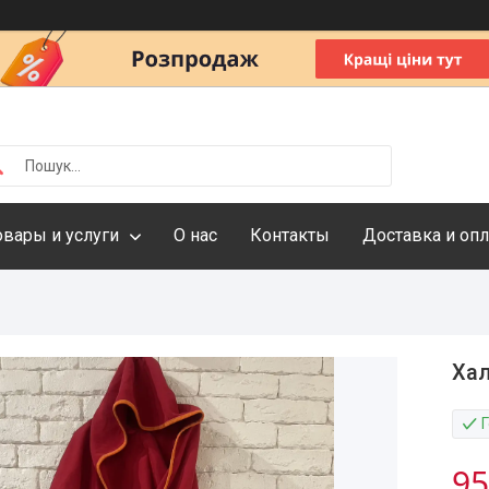
овары и услуги
О нас
Контакты
Доставка и опл
Хал
95