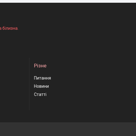
а білизна.
Різне
Питання
Новини
Статті