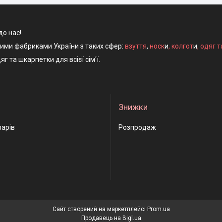
до нас!
ними фабриками України з таких сфер:
взуття
,
носк
и
,
колгот
и
,
одяг т
яг та шкарпетки для всієї сім'ї.
Знижки
варів
Розпродаж
Сайт створений на маркетплейсі
Prom.ua
Продавець на Bigl.ua