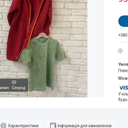
+380
пов
0
0
илин
Секунд
У ко
будь
Характеристики
Інформація для замовлення