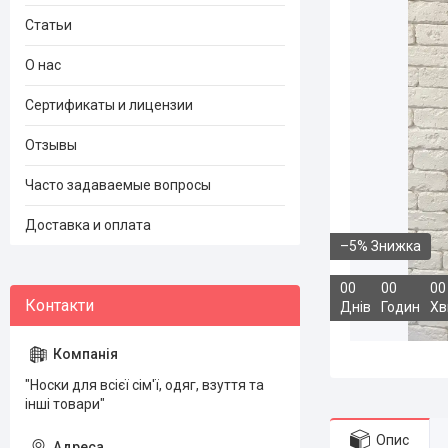
Статьи
О нас
Сертификаты и лицензии
Отзывы
Часто задаваемые вопросы
Доставка и оплата
–5%
0
0
0
0
0
0
Днів
Годин
Хв
"Носки для всієї сім'ї, одяг, взуття та
інші товари"
Опис