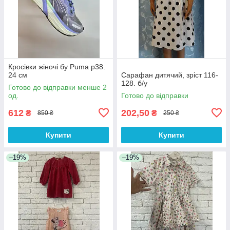
Кросівки жіночі бу Puma р38.
24 см
Сарафан дитячий, зріст 116-
128. б/у
Готово до відправки менше 2
од.
Готово до відправки
612
202,50
₴
₴
850 ₴
250 ₴
Купити
Купити
–19%
–19%