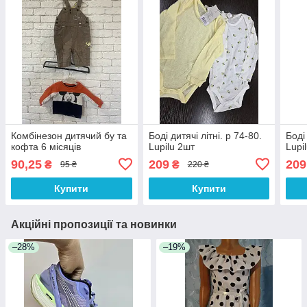
Комбінезон дитячий бу та
Боді дитячі літні. р 74-80.
Боді 
кофта 6 місяців
Lupilu 2шт
Lupi
90,25
209
209
₴
₴
95 ₴
220 ₴
Купити
Купити
Акційні пропозиції та новинки
–28%
–19%