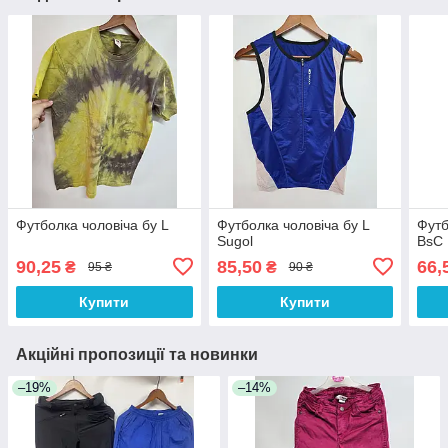
Футболка чоловіча бу L
Футболка чоловіча бу L
Футб
Sugol
BsC
90,25
85,50
66,
₴
₴
95 ₴
90 ₴
Купити
Купити
Акційні пропозиції та новинки
–19%
–14%