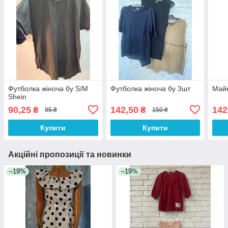
Футболка жіноча бу S/M
Футболка жіноча бу 3шт
Майк
Shein
90,25
142,50
142
₴
₴
95 ₴
150 ₴
Купити
Купити
Акційні пропозиції та новинки
–19%
–19%