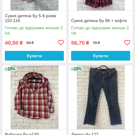
Сукня дитяча Бу 5-6 років.
110-116
Сукня дитина Бу 86 + кофта
Готово до відправки менше 2
Готово до відправки менше 2
од.
од.
40,50
56,70
₴
₴
50 ₴
70 ₴
Купити
Купити
–19%
–19%
Рубашка Бу р130
Джинсі бу 122