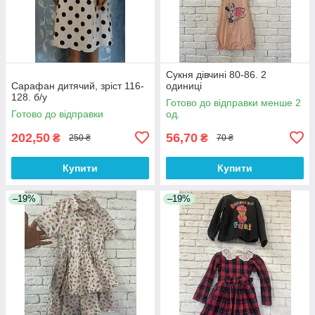
Сукня дівчині 80-86. 2
Сарафан дитячий, зріст 116-
одиниці
128. б/у
Готово до відправки менше 2
Готово до відправки
од.
202,50
56,70
₴
₴
250 ₴
70 ₴
Купити
Купити
–19%
–19%