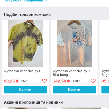
Всі умови повернення
Подібні товари компанії
Футболка чоловіча бу L
Футболка чоловіча бу. L.
Футб
Billa bong
Sugo
90,25
142,50
85,
₴
₴
95 ₴
150 ₴
Купити
Купити
Акційні пропозиції та новинки