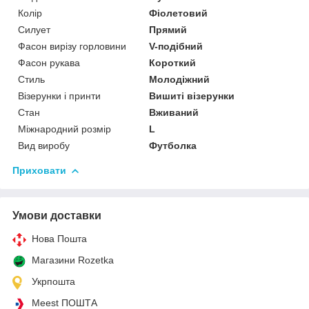
Колір
Фіолетовий
Силует
Прямий
Фасон вирізу горловини
V-подібний
Фасон рукава
Короткий
Стиль
Молодіжний
Візерунки і принти
Вишиті візерунки
Стан
Вживаний
Міжнародний розмір
L
Вид виробу
Футболка
Приховати
Умови доставки
Нова Пошта
Магазини Rozetka
Укрпошта
Meest ПОШТА