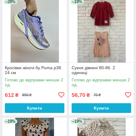
–28%
–19%
Кросівки жіночі бу Puma р38.
Сукня дівчині 80-86. 2
24 см
одиниці
Готово до відправки менше 2
Готово до відправки менше 2
од.
од.
612
56,70
₴
₴
850 ₴
70 ₴
Купити
Купити
–19%
–19%