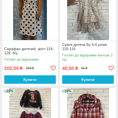
Сукня дитяча Бу 5-6 років.
Сарафан дитячий, зріст 116-
110-116
128. б/у
Готово до відправки менше 2
Готово до відправки
од.
202,50
40,50
₴
₴
250 ₴
50 ₴
Купити
Купити
–19%
–19%