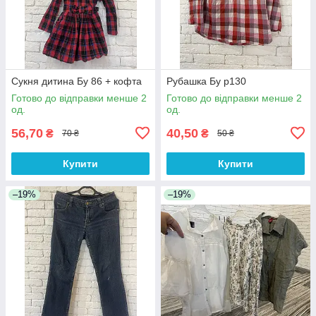
Сукня дитина Бу 86 + кофта
Рубашка Бу р130
Готово до відправки менше 2
Готово до відправки менше 2
од.
од.
56,70
40,50
₴
₴
70 ₴
50 ₴
Купити
Купити
–19%
–19%