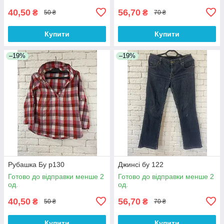
40,50
56,70
₴
₴
50 ₴
70 ₴
Купити
Купити
–19%
–19%
Рубашка Бу р130
Джинсі бу 122
Готово до відправки менше 2
Готово до відправки менше 2
од.
од.
40,50
56,70
₴
₴
50 ₴
70 ₴
Купити
Купити