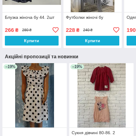
Блузка жіноча бу 44. 2шт
Футболки жіночі бу
Одяг
266
228
190
₴
₴
280 ₴
240 ₴
Купити
Купити
Акційні пропозиції та новинки
–19%
–19%
Сукня дівчині 80-86. 2