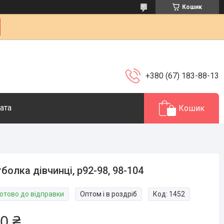
Кошик
+380 (67) 183-88-13
ата
Кошик
болка дівчинці, р92-98, 98-104
Готово до відправки
Оптом і в роздріб
Код:
1452
0 ₴