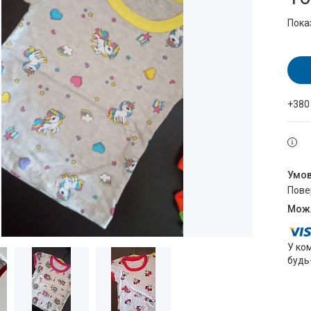
Пока
+380
пов
У ко
будь