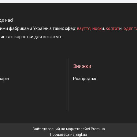
до нас!
ними фабриками України з таких сфер:
взуття
,
носк
и
,
колгот
и
,
одяг т
яг та шкарпетки для всієї сім'ї.
Знижки
варів
Розпродаж
Сайт створений на маркетплейсі
Prom.ua
Продавець на Bigl.ua