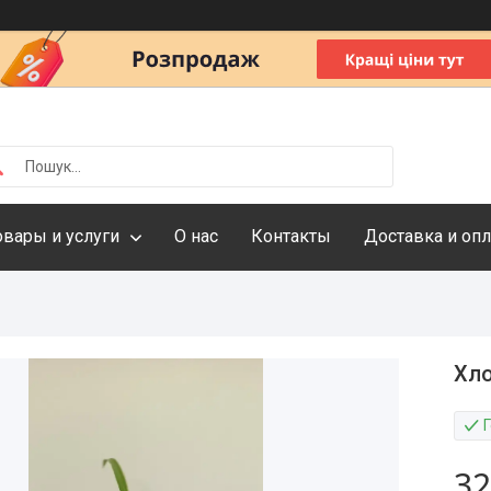
овары и услуги
О нас
Контакты
Доставка и опл
Хло
32