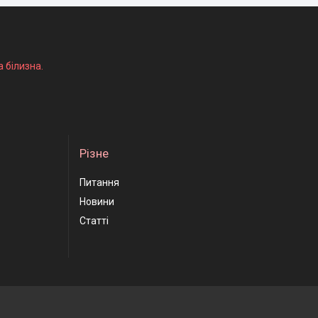
а білизна.
Різне
Питання
Новини
Статті