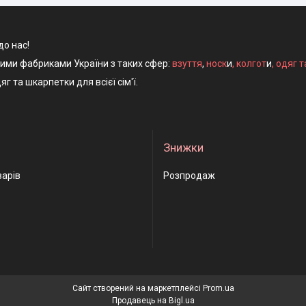
до нас!
ними фабриками України з таких сфер:
взуття
,
носк
и
,
колгот
и
,
одяг т
яг та шкарпетки для всієї сім'ї.
Знижки
варів
Розпродаж
Сайт створений на маркетплейсі
Prom.ua
Продавець на Bigl.ua