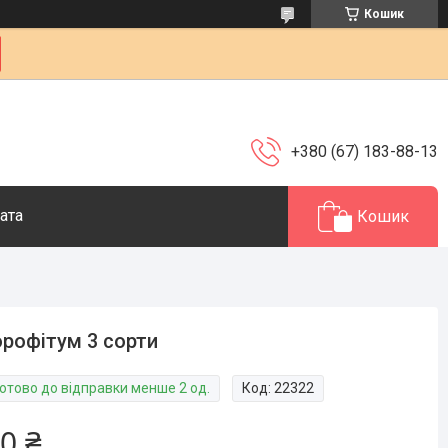
Кошик
+380 (67) 183-88-13
ата
Кошик
рофітум 3 сорти
Готово до відправки менше 2 од.
Код:
22322
0 ₴