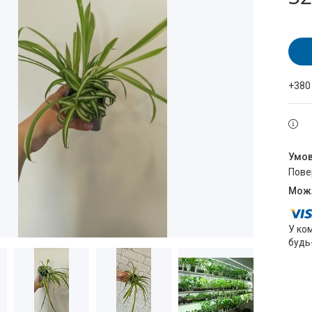
+380
пов
У ко
будь