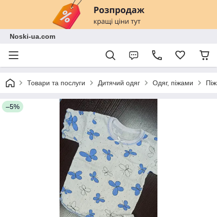
Noski-ua.com
Товари та послуги
Дитячий одяг
Одяг, піжами
Піж
–5%