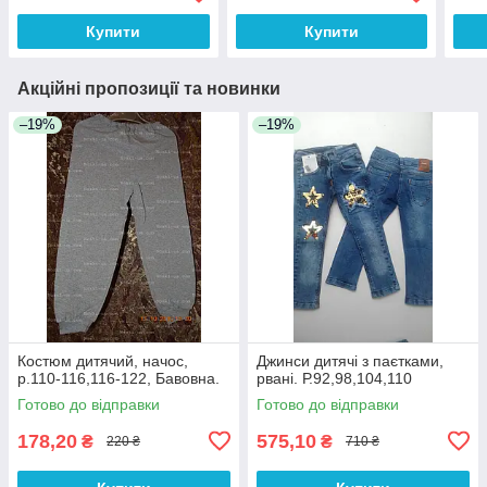
Купити
Купити
Акційні пропозиції та новинки
–19%
–19%
Костюм дитячий, начос,
Джинси дитячі з паєтками,
р.110-116,116-122, Бавовна.
рвані. Р.92,98,104,110
Готово до відправки
Готово до відправки
178,20
575,10
₴
₴
220 ₴
710 ₴