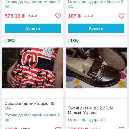
Готово до відправки менше 2
Готово до відправки більше 2
од.
од.
575,10
187
₴
₴
710 ₴
220 ₴
Купити
Купити
–15%
–15%
Сарафан дитячий, зріст 98-
104
Туфлі дитячі. р.32,33,34.
Мальві. Україна
Готово до відправки менше 2
од.
Готово до відправки