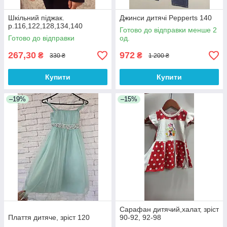
Шкільний піджак.
Джинси дитячі Pepperts 140
р.116,122,128,134,140
Готово до відправки менше 2
Готово до відправки
од.
267,30
972
₴
₴
330 ₴
1 200 ₴
Купити
Купити
–19%
–15%
Сарафан дитячий,халат, зріст
Плаття дитяче, зріст 120
90-92, 92-98