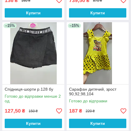
136
739,50
₴
₴
160 ₴
870 ₴
Купити
Купити
–15%
–15%
Спідниця-шорти р.128 бу
Сарафан дитячий, зрост
90,92,98,104
Готово до відправки менше 2
од.
Готово до відправки
127,50
187
₴
₴
150 ₴
220 ₴
Купити
Купити