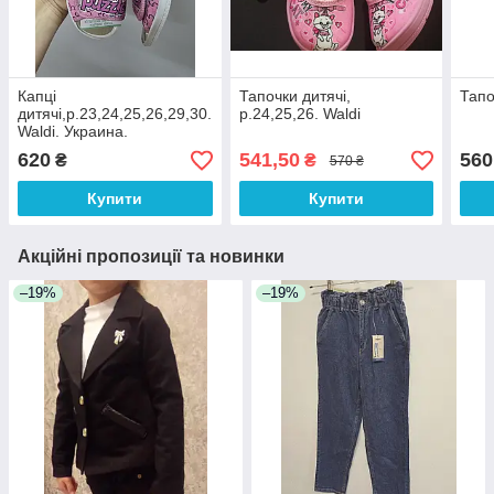
Капці
Тапочки дитячі,
Тапо
дитячі,р.23,24,25,26,29,30.
р.24,25,26. Waldi
Waldi. Украина.
620
541,50
560
₴
₴
570 ₴
Купити
Купити
Акційні пропозиції та новинки
–19%
–19%