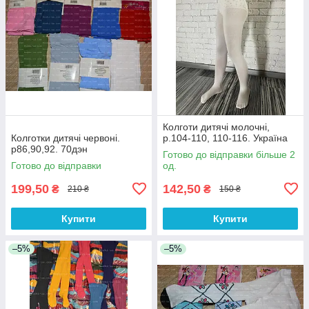
Колготи дитячі молочні,
Колготки дитячі червоні.
р.104-110, 110-116. Україна
р86,90,92. 70дэн
Готово до відправки більше 2
Готово до відправки
од.
199,50
142,50
₴
₴
210 ₴
150 ₴
Купити
Купити
–5%
–5%