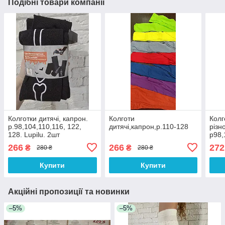
Подібні товари компанії
Колготки дитячі, капрон.
Колготи
Колг
р.98,104,110,116, 122,
дитячі,капрон,р.110-128
різн
128. Lupilu. 2шт
р98,
266
266
272
₴
₴
280 ₴
280 ₴
Купити
Купити
Акційні пропозиції та новинки
–5%
–5%