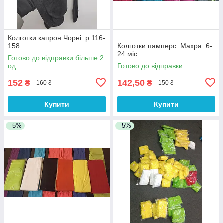
Колготки капрон.Чорні. р.116-
158
Колготки памперс. Махра. 6-
24 міс
Готово до відправки більше 2
од.
Готово до відправки
152
142,50
₴
₴
160 ₴
150 ₴
Купити
Купити
–5%
–5%