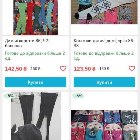
Дитячі колготи 86, 92.
Колготки дитячі,демі, зріст.86-
бавовна
98
Готово до відправки більше 2
Готово до відправки більше 2
од.
од.
142,50
123,50
₴
₴
150 ₴
130 ₴
Купити
Купити
–5%
–5%