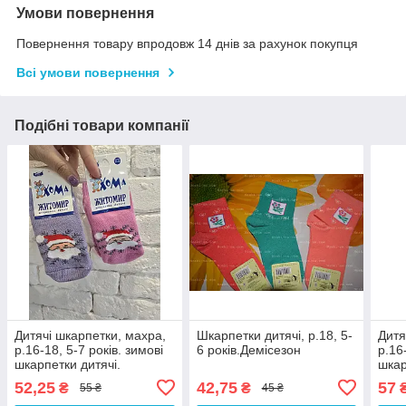
Умови повернення
Повернення товару впродовж 14 днів за рахунок покупця
Всі умови повернення
Подібні товари компанії
Дитячі шкарпетки, махра,
Шкарпетки дитячі, р.18, 5-
Дитя
р.16-18, 5-7 років. зимові
6 років.Демісезон
р.16
шкарпетки дитячі.
шкар
52,25
42,75
57
₴
₴
55 ₴
45 ₴