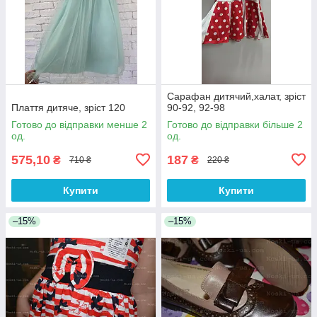
Сарафан дитячий,халат, зріст
Плаття дитяче, зріст 120
90-92, 92-98
Готово до відправки менше 2
Готово до відправки більше 2
од.
од.
575,10
187
₴
₴
710 ₴
220 ₴
Купити
Купити
–15%
–15%