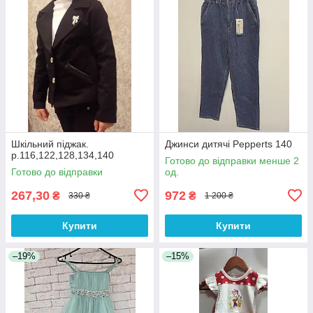
Шкільний піджак.
Джинси дитячі Pepperts 140
р.116,122,128,134,140
Готово до відправки менше 2
Готово до відправки
од.
267,30
972
₴
₴
330 ₴
1 200 ₴
Купити
Купити
–19%
–15%