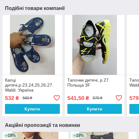
Подібні товари компанії
Капці
Тапочки дитячі, р.27.
Тапо
дитячі,р.23,24,25,26,27.
Польща 3F
Wald
Waldi. Україна
532
541,50
579
₴
₴
560 ₴
570 ₴
Купити
Купити
Акційні пропозиції та новинки
–19%
–19%