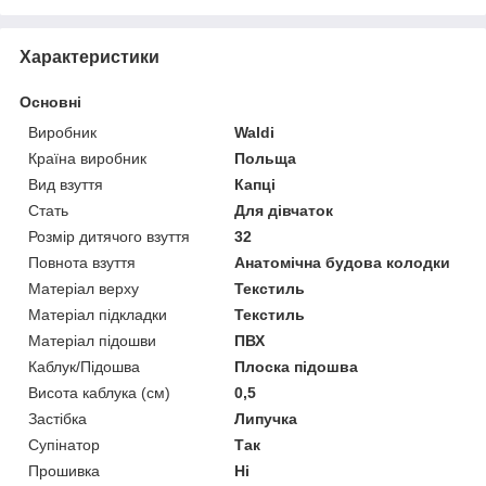
Характеристики
Основні
Виробник
Waldi
Країна виробник
Польща
Вид взуття
Капці
Стать
Для дівчаток
Розмір дитячого взуття
32
Повнота взуття
Анатомічна будова колодки
Матеріал верху
Текстиль
Матеріал підкладки
Текстиль
Матеріал підошви
ПВХ
Каблук/Підошва
Плоска підошва
Висота каблука (см)
0,5
Застібка
Липучка
Супінатор
Так
Прошивка
Ні