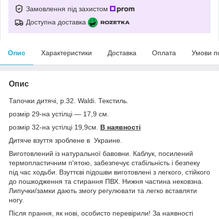
Замовлення під захистом
Доступна доставка
Опис
Характеристики
Доставка
Оплата
Умови п
Опис
Тапочки дитячі, р.32. Waldi. Текстиль.
розмір 29-на устілці — 17,9 см.
розмір 32-на устілці 19,9см.
В наявності
Дитяче взуття зроблене в Украине.
Виготовлений із натуральної бавовни. Каблук, посилений
термопластичним п'ятою, забезпечує стабільність і безпеку
під час ходьби. Взуттєві підошви виготовлені з легкого, стійкого
до пошкодження та стирання ПВХ. Нижня частина нековзна.
Липучки/замки дають змогу регулювати та легко вставляти
ногу.
Після прання, як нові, особисто перевірили! За наявності