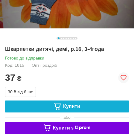
Шкарпетки дитячі, демі, р.16, 3-4года
Готово до відправки
Код: 1815
Опт і роздріб
37
₴
30 ₴
від 6 шт.
Купити
або
Купити з