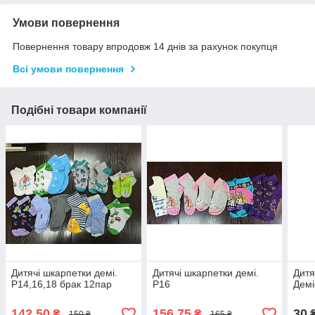
Умови повернення
Повернення товару впродовж 14 днів за рахунок покупця
Всі умови повернення
Подібні товари компанії
Дитячі шкарпетки демі.
Дитячі шкарпетки демі.
Дитя
Р14,16,18 брак 12пар
Р16
Демі
142,50
156,75
30
₴
₴
150 ₴
165 ₴