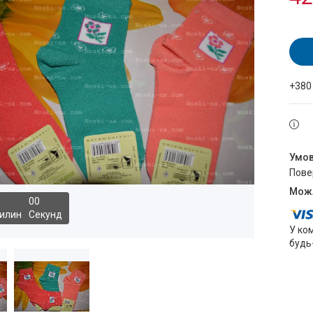
+380
пов
0
0
илин
Секунд
У ко
будь