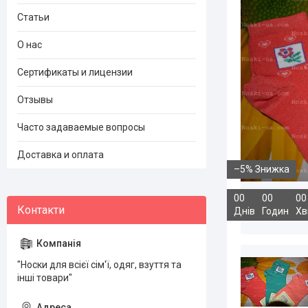
Статьи
О нас
Сертификаты и лицензии
Отзывы
Часто задаваемые вопросы
Доставка и оплата
–5%
0
0
0
0
0
0
Днів
Годин
Хв
"Носки для всієї сім'ї, одяг, взуття та
інші товари"