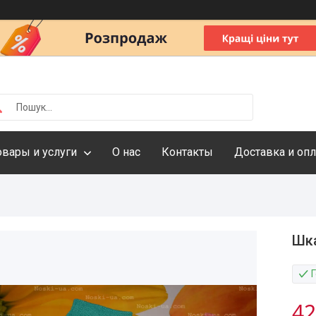
овары и услуги
О нас
Контакты
Доставка и опл
Шка
42