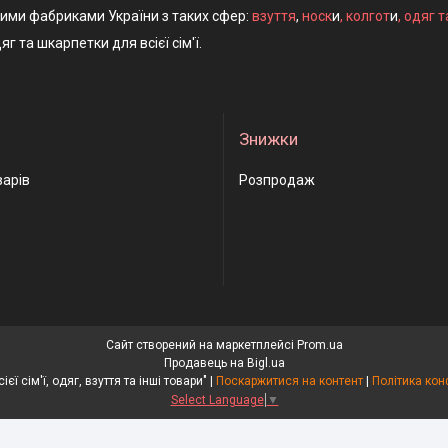
ними фабриками України з таких сфер:
взуття
,
носк
и
,
колгот
и
,
одяг т
яг та шкарпетки для всієї сім'ї.
Знижки
варів
Розпродаж
Сайт створений на маркетплейсі
Prom.ua
Продавець на Bigl.ua
"Носки для всієї сім'ї, одяг, взуття та інші товари" |
Поскаржитися на контент
|
Політика кон
Select Language
▼