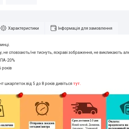
Характеристики
Інформація для замовлення
инці.
у, не сповзають/не тиснуть, яскраві зображення, не викликають але
, ПА-20%
6 років
т шкарпеток від 5 до 8 років дивіться
тут.