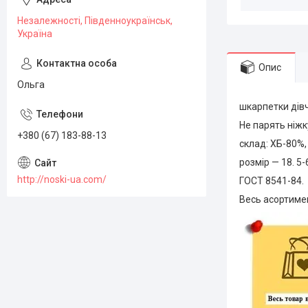
Незалежності, Південноукраїнськ,
Україна
Опис
Ольга
шкарпетки дівч
Не парять ніжк
+380 (67) 183-88-13
склад: ХБ-80%
розмір — 18. 5-
http://noski-ua.com/
ГОСТ 8541-84.
Весь асортимен