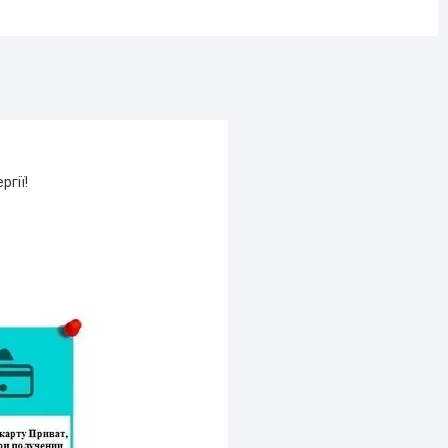
ргії!