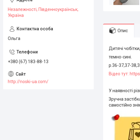
Незалежності, Південноукраїнськ,
Україна
Опис
Ольга
Дитячі чобітки,
темно-сині.
+380 (67) 183-88-13
р.36-37,37-38,3
Відео тут: htt
http://noski-ua.com/
У наявності різ
Зручна застібк
самостійно зні