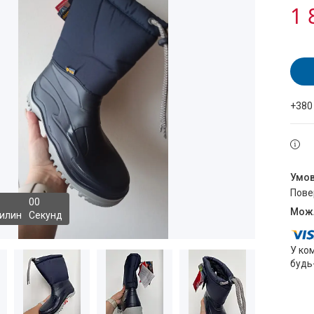
1 
+380
пов
0
0
илин
Секунд
У ко
будь