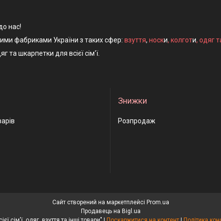
до нас!
ними фабриками України з таких сфер:
взуття
,
носк
и
,
колгот
и
,
одяг т
яг та шкарпетки для всієї сім'ї.
Знижки
варів
Розпродаж
Сайт створений на маркетплейсі
Prom.ua
Продавець на Bigl.ua
"Носки для всієї сім'ї, одяг, взуття та інші товари" |
Поскаржитися на контент
|
Політика кон