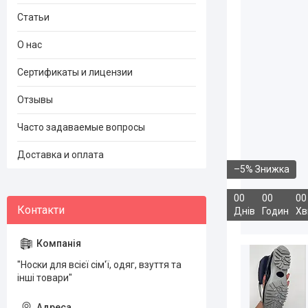
Статьи
О нас
Сертификаты и лицензии
Отзывы
Часто задаваемые вопросы
Доставка и оплата
–5%
0
0
0
0
0
0
Днів
Годин
Хв
"Носки для всієї сім'ї, одяг, взуття та
інші товари"