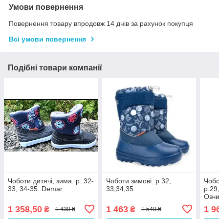
Умови повернення
Повернення товару впродовж 14 днів за рахунок покупця
Всі умови повернення
Подібні товари компанії
Чоботи дитячі, зима. р. 32-
Чоботи зимові. р 32,
Чобо
33, 34-35. Demar
33,34,35
р.29
Овчи
1 358,50
1 463
1 9
₴
₴
1 430 ₴
1 540 ₴