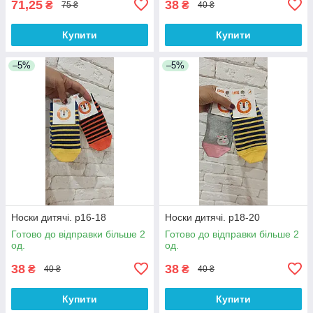
71,25
38
₴
₴
75 ₴
40 ₴
Купити
Купити
–5%
–5%
Носки дитячі. р16-18
Носки дитячі. р18-20
Готово до відправки більше 2
Готово до відправки більше 2
од.
од.
38
38
₴
₴
40 ₴
40 ₴
Купити
Купити