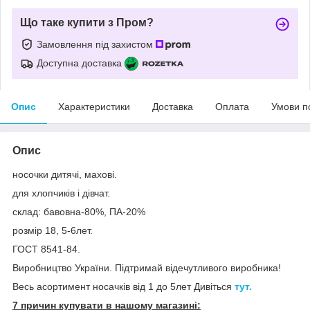
Що таке купити з Пром?
Замовлення під захистом
Доступна доставка
Опис
Характеристики
Доставка
Оплата
Умови п
Опис
носочки дитячі, махові.
для хлопчиків і дівчат.
склад: бавовна-80%, ПА-20%
розмір 18, 5-6лет.
ГОСТ 8541-84.
Виробництво України. Підтримай відечутливого виробника!
Весь асортимент носачків від 1 до 5лет Дивіться
тут.
7 причин купувати в нашому магазині: