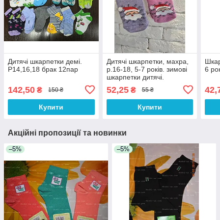
Дитячі шкарпетки демі.
Дитячі шкарпетки, махра,
Шкар
Р14,16,18 брак 12пар
р.16-18, 5-7 років. зимові
6 ро
шкарпетки дитячі.
142,50
52,25
42,
₴
₴
150 ₴
55 ₴
Купити
Купити
Акційні пропозиції та новинки
–5%
–5%