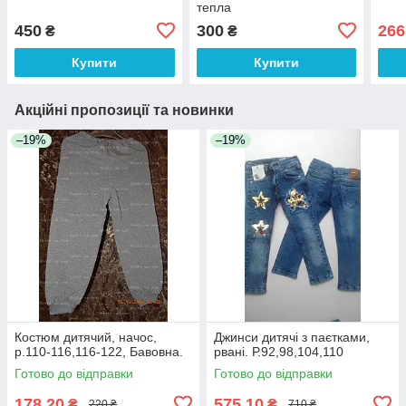
тепла
450
300
266
₴
₴
Купити
Купити
Акційні пропозиції та новинки
–19%
–19%
Костюм дитячий, начос,
Джинси дитячі з паєтками,
р.110-116,116-122, Бавовна.
рвані. Р.92,98,104,110
Готово до відправки
Готово до відправки
178,20
575,10
₴
₴
220 ₴
710 ₴