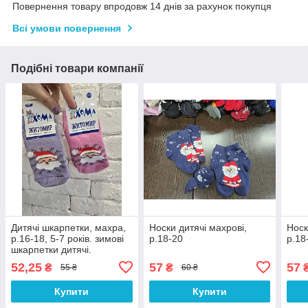
Повернення товару впродовж 14 днів за рахунок покупця
Всі умови повернення
Подібні товари компанії
Дитячі шкарпетки, махра,
Носки дитячі махрові,
Носк
р.16-18, 5-7 років. зимові
р.18-20
р.18
шкарпетки дитячі.
52,25
57
57
₴
₴
55 ₴
60 ₴
Купити
Купити