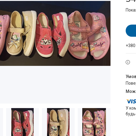
Пока
+380
пов
У ко
будь