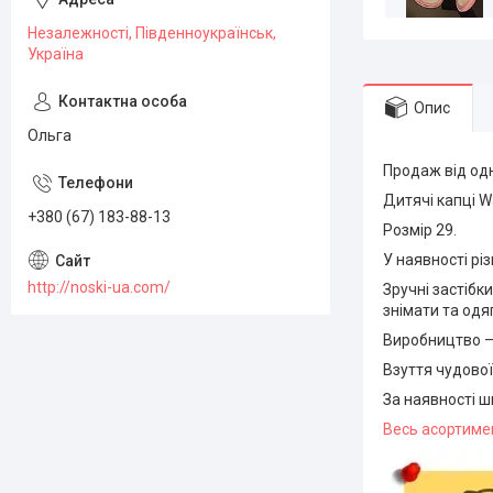
Незалежності, Південноукраїнськ,
Україна
Опис
Ольга
Продаж від одн
Дитячі капці W
+380 (67) 183-88-13
Розмір 29.
У наявності різ
http://noski-ua.com/
Зручні застібк
знімати та одя
Виробництво — 
Взуття чудової
За наявності ш
Весь асортимен