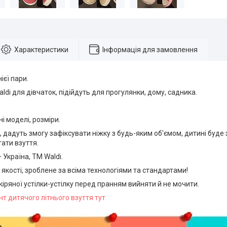
Характеристики
Інформація для замовлення
ієї пари.
aldi для дівчаток, підійдуть для прогулянки, дому, садника.
ні моделі, розміри.
и, дадуть змогу зафіксувати ніжку з будь-яким об'ємом, дитині буде
гати взуття.
Україна, ТМ Waldi.
 якості, зроблене за всіма технологіями та стандартами!
кіряної устілки-устілку перед пранням вийняти й не мочити.
т дитячого літнього взуття тут