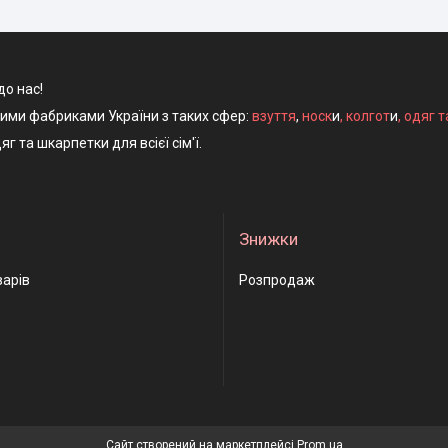
до нас!
ними фабриками України з таких сфер:
взуття
,
носк
и
,
колгот
и
,
одяг т
яг та шкарпетки для всієї сім'ї.
Знижки
варів
Розпродаж
Сайт створений на маркетплейсі
Prom.ua