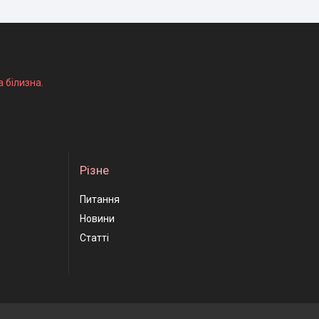
а білизна.
Різне
Питання
Новини
Статті