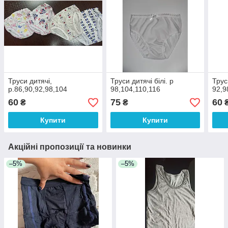
Труси дитячі,
Труси дитячі білі. р
Трус
р.86,90,92,98,104
98,104,110,116
92,9
60
75
60
₴
₴
Купити
Купити
Акційні пропозиції та новинки
–5%
–5%