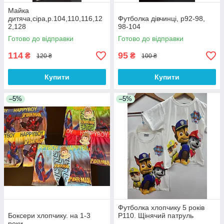
Майка
дитяча,сіра,р.104,110,116,12
Футболка дівчинці, р92-98,
2,128
98-104
Готово до відправки
Готово до відправки
114
95
₴
₴
120 ₴
100 ₴
Купити
Купити
–5%
–5%
Футболка хлопчику 5 років
Боксери хлопчику. на 1-3
Р110. Щінячий патруль
роки