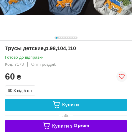
Трусы детские,р.98,104,110
Готово до відправки
Код: 7173
Опт і роздріб
60
₴
60 ₴
від 5 шт.
Купити
або
Купити з