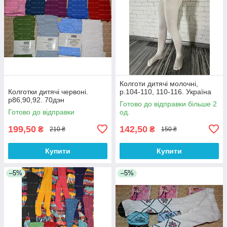
Колготи дитячі молочні,
Колготки дитячі червоні.
р.104-110, 110-116. Україна
р86,90,92. 70дэн
Готово до відправки більше 2
Готово до відправки
од.
199,50
142,50
₴
₴
210 ₴
150 ₴
Купити
Купити
–5%
–5%