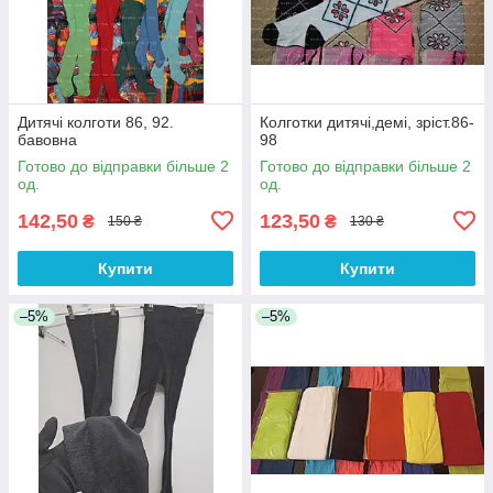
Дитячі колготи 86, 92.
Колготки дитячі,демі, зріст.86-
бавовна
98
Готово до відправки більше 2
Готово до відправки більше 2
од.
од.
142,50
123,50
₴
₴
150 ₴
130 ₴
Купити
Купити
–5%
–5%