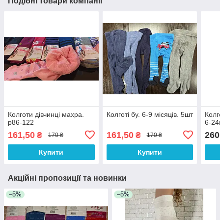
Подібні товари компанії
Колготи дівчинці махра.
Колготі бу. 6-9 місяців. 5шт
Колг
р86-122
6-2
161,50
161,50
260
₴
₴
170 ₴
170 ₴
Купити
Купити
Акційні пропозиції та новинки
–5%
–5%