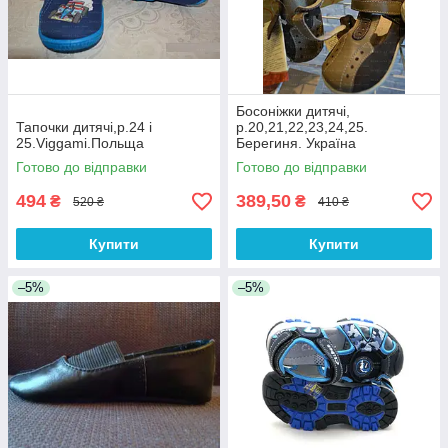
Босоніжки дитячі,
Тапочки дитячі,р.24 і
р.20,21,22,23,24,25.
25.Viggami.Польща
Берегиня. Україна
Готово до відправки
Готово до відправки
494
389,50
₴
₴
520 ₴
410 ₴
Купити
Купити
–5%
–5%