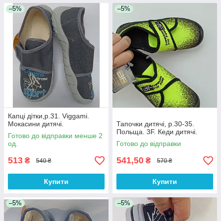
–5%
–5%
Капці дітки,р.31. Viggami.
Мокасини дитячі.
Тапочки дитячі, р.30-35.
Польща. 3F. Кеди дитячі.
Готово до відправки менше 2
од.
Готово до відправки
513
541,50
₴
₴
540 ₴
570 ₴
Купити
Купити
–5%
–5%