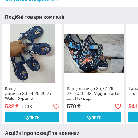
Подібні товари компанії
Капці
Капці дитячі,р.26,27,28,
Тапо
дитячі,р.23,24,25,26,27.
29, 30,31,32. Viggami adas
Пол
Waldi. Україна
car. Польща
532
570
541
₴
₴
560 ₴
Купити
Купити
Акційні пропозиції та новинки