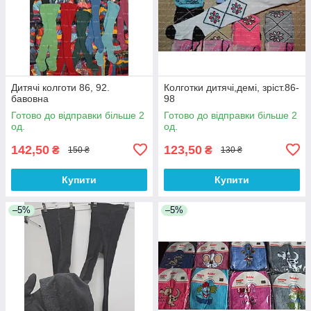
Дитячі колготи 86, 92.
Колготки дитячі,демі, зріст.86-
бавовна
98
Готово до відправки більше 2
Готово до відправки більше 2
од.
од.
142,50
123,50
₴
₴
150 ₴
130 ₴
Купити
Купити
–5%
–5%