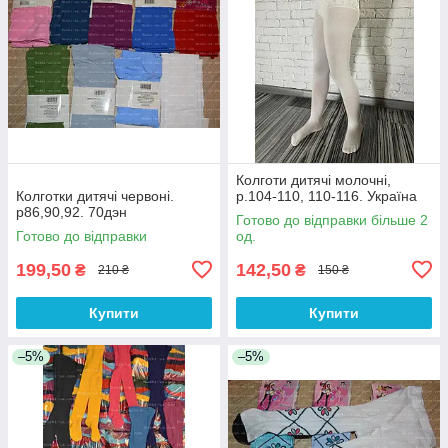
Колготи дитячі молочні,
Колготки дитячі червоні.
р.104-110, 110-116. Україна
р86,90,92. 70дэн
Готово до відправки більше 2
Готово до відправки
од.
199,50
142,50
₴
₴
210 ₴
150 ₴
Купити
Купити
–5%
–5%