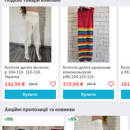
Подібні товари компанії
Колготи дитячі молочні,
Колготи дитячі капронові
Колг
р.104-110, 110-116.
різнокольорові.
р.86
Україна
р98,104,110,116
142,50
272,65
161
₴
₴
150 ₴
287 ₴
Купити
Купити
Акційні пропозиції та новинки
–5%
–5%