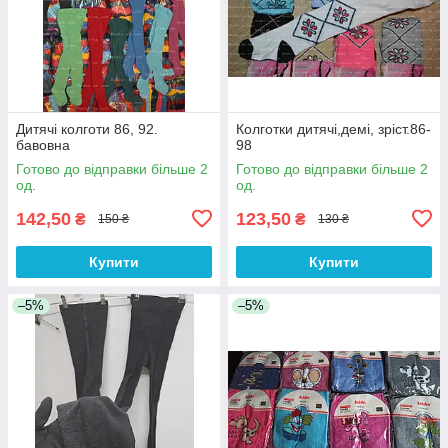
Дитячі колготи 86, 92.
Колготки дитячі,демі, зріст.86-
бавовна
98
Готово до відправки більше 2
Готово до відправки більше 2
од.
од.
142,50
123,50
₴
₴
150 ₴
130 ₴
Купити
Купити
–5%
–5%