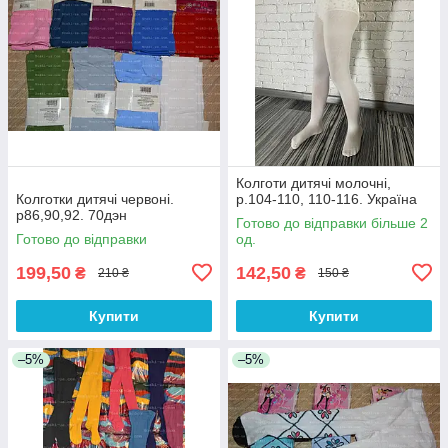
Колготи дитячі молочні,
Колготки дитячі червоні.
р.104-110, 110-116. Україна
р86,90,92. 70дэн
Готово до відправки більше 2
Готово до відправки
од.
199,50
142,50
₴
₴
210 ₴
150 ₴
Купити
Купити
–5%
–5%