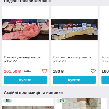
Подібні товари компанії
Колготи дівчинці махра.
Колготи хлопчику махра.
Колг
р86-122
р86-128
р86-
161,50
180
160
₴
₴
170 ₴
Купити
Купити
Акційні пропозиції та новинки
–5%
–5%