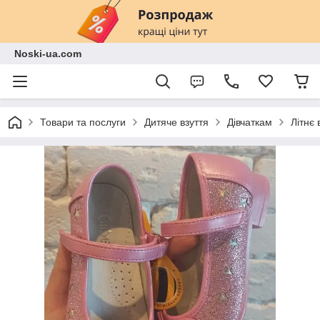
Noski-ua.com
Товари та послуги
Дитяче взуття
Дівчаткам
Літнє 