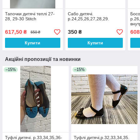
Тапочки дитячі теплі 27-
Сабо дитячі.
Босо
28, 29-30 Stitch
р.24,25,26,27,28,29.
р.26
внут
617,50
350
608
₴
₴
650 ₴
Купити
Купити
Акційні пропозиції та новинки
–15%
–15%
Туфлі дитячі. р.33,34,35,36-
Туфлі дитячі,р.32,33,34,35.