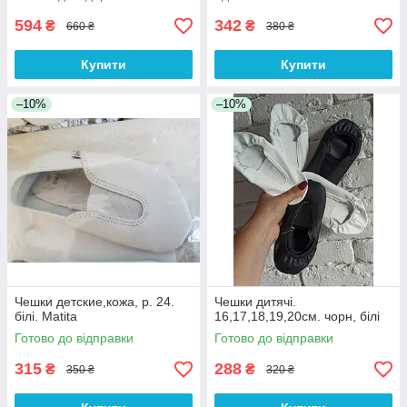
594
342
₴
₴
660 ₴
380 ₴
Купити
Купити
–10%
–10%
Чешки детские,кожа, р. 24.
Чешки дитячі.
білі. Matita
16,17,18,19,20см. чорн, білі
Готово до відправки
Готово до відправки
315
288
₴
₴
350 ₴
320 ₴