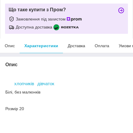
Що таке купити з Пром?
Замовлення під захистом
Доступна доставка
Опис
Характеристики
Доставка
Оплата
Умови 
Опис
Дитячі шкарпетки.
для
хлопчиків
і
дівчаток
.
Білі, без малюнків
якісна тканина.
Розмір 20
літо/демісезон.