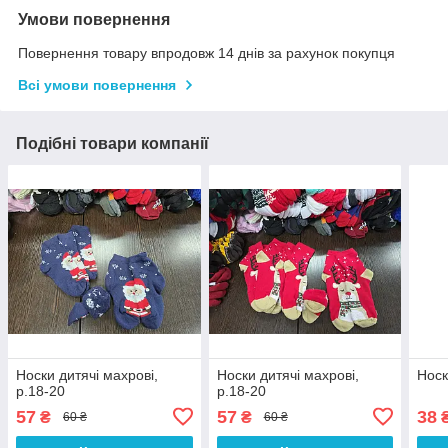
Умови повернення
Повернення товару впродовж 14 днів за рахунок покупця
Всі умови повернення
Подібні товари компанії
Носки дитячі махрові,
Носки дитячі махрові,
Носк
р.18-20
р.18-20
57
57
38
₴
₴
60 ₴
60 ₴