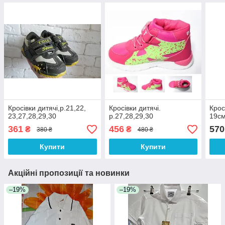
Кросівки дитячі,р.21,22,
Кросівки дитячі.
Крос
23,27,28,29,30
р.27,28,29,30
19см
361
456
570
₴
₴
380 ₴
480 ₴
Купити
Купити
Акційні пропозиції та новинки
–19%
–19%