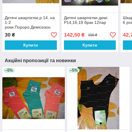
Дитячі шкарпетки,р.14, на
Дитячі шкарпетки демі.
Шкар
1-2
Р14,16,18 брак 12пар
6 ро
роки.Пороро.Демісезон.
30
142,50
42,
₴
₴
150 ₴
Купити
Купити
Акційні пропозиції та новинки
–5%
–5%