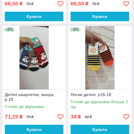
66,50
66,50
₴
₴
70 ₴
70 ₴
Купити
Купити
–5%
–5%
Дитячі шкарпетки, махра,
Носки дитячі. р16-18
р.18
Готово до відправки більше 2
Готово до відправки
од.
71,25
38
₴
₴
75 ₴
40 ₴
Купити
Купити