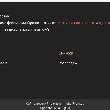
до нас!
ними фабриками України з таких сфер:
взуття
,
носк
и
,
колгот
и
,
одяг т
яг та шкарпетки для всієї сім'ї.
Знижки
варів
Розпродаж
Сайт створений на маркетплейсі
Prom.ua
Продавець на Bigl.ua