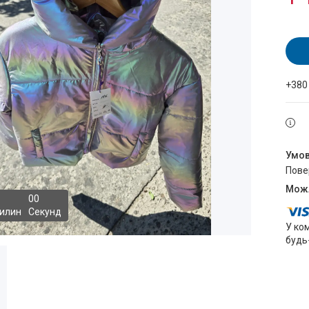
+380
пов
0
0
илин
Секунд
У ко
будь