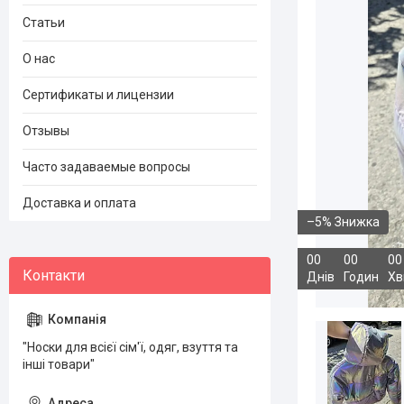
Статьи
О нас
Сертификаты и лицензии
Отзывы
Часто задаваемые вопросы
Доставка и оплата
–5%
0
0
0
0
0
0
Днів
Годин
Хв
"Носки для всієї сім'ї, одяг, взуття та
інші товари"