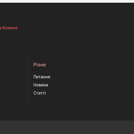
а білизна.
Різне
Питання
Новини
Статті