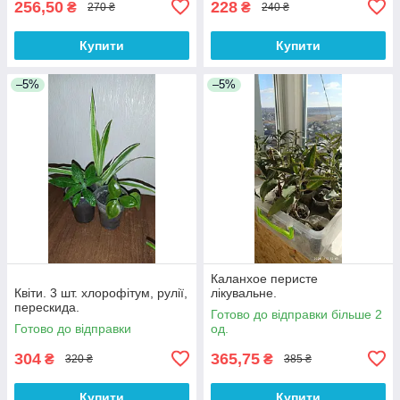
256,50
228
₴
₴
270 ₴
240 ₴
Купити
Купити
–5%
–5%
Каланхое перисте
Квіти. 3 шт. хлорофітум, рулії,
лікувальне.
перескида.
Готово до відправки більше 2
Готово до відправки
од.
304
365,75
₴
₴
320 ₴
385 ₴
Купити
Купити