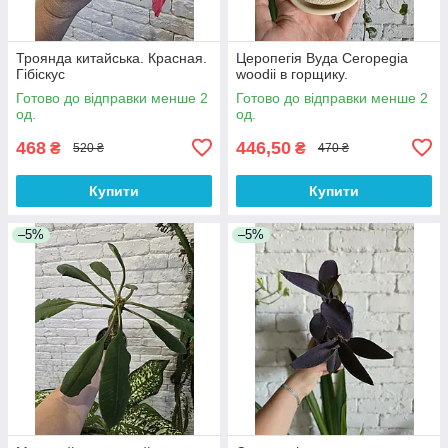
Троянда китайська. Красная.
Церопегія Вуда Ceropegia
Гібіскус
woodii в горщику.
Готово до відправки менше 2
Готово до відправки менше 2
од.
од.
468
446,50
₴
₴
520 ₴
470 ₴
Купити
Купити
–5%
–5%