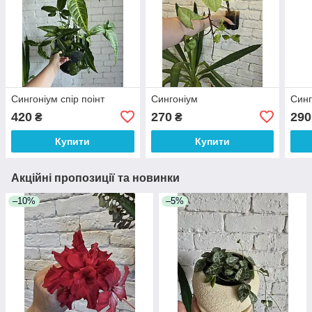
Сингоніум спір поінт
Сингоніум
Синг
420
270
290
₴
₴
Купити
Купити
Акційні пропозиції та новинки
–10%
–5%