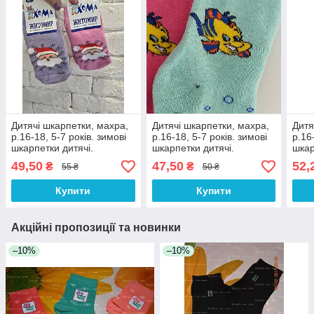
Дитячі шкарпетки, махра,
Дитячі шкарпетки, махра,
Дитя
р.16-18, 5-7 років. зимові
р.16-18, 5-7 років. зимові
р.16
шкарпетки дитячі.
шкарпетки дитячі.
шкар
49,50
47,50
52,
₴
₴
55 ₴
50 ₴
Купити
Купити
Акційні пропозиції та новинки
–10%
–10%