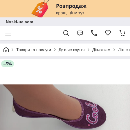
Noski-ua.com
Товари та послуги
Дитяче взуття
Дівчаткам
Літнє 
–5%