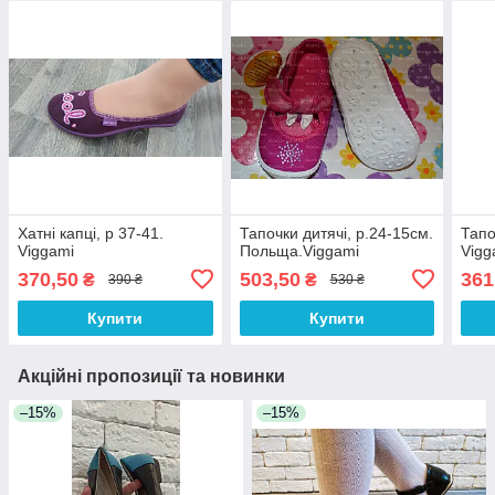
Хатні капці, р 37-41.
Тапочки дитячі, р.24-15см.
Тапо
Viggami
Польща.Viggami
Vigg
370,50
503,50
361
₴
₴
390 ₴
530 ₴
Купити
Купити
Акційні пропозиції та новинки
–15%
–15%