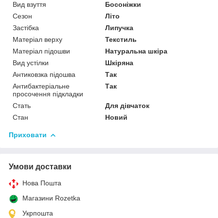
Вид взуття
Босоніжки
Сезон
Літо
Застібка
Липучка
Матеріал верху
Текстиль
Матеріал підошви
Натуральна шкіра
Вид устілки
Шкіряна
Антиковзка підошва
Так
Антибактеріальне
Так
просочення підкладки
Стать
Для дівчаток
Стан
Новий
Приховати
Умови доставки
Нова Пошта
Магазини Rozetka
Укрпошта