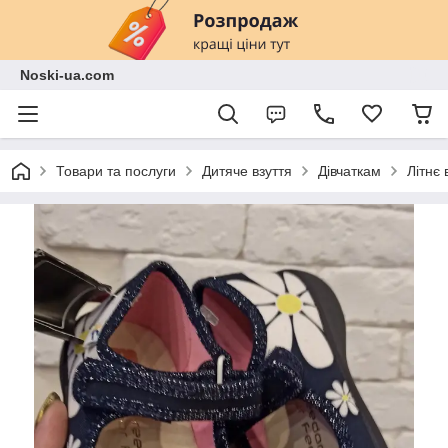
Noski-ua.com
Товари та послуги
Дитяче взуття
Дівчаткам
Літнє 