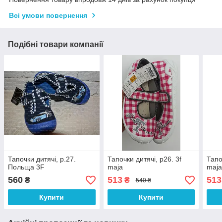
Всі умови повернення
Подібні товари компанії
Тапочки дитячі, р.27.
Тапочки дитячі, р26. 3f
Тапо
Польща 3F
maja
maj
560
513
513
₴
₴
540 ₴
Купити
Купити