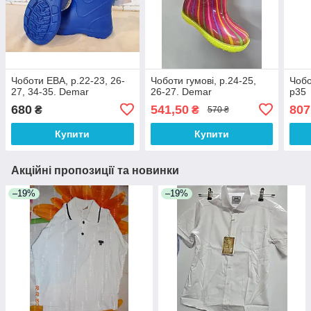
Чоботи ЕВА, р.22-23, 26-
Чоботи гумові, р.24-25,
Чобо
27, 34-35. Demar
26-27. Demar
р35
680
541,50
807
₴
₴
570 ₴
Купити
Купити
Акційні пропозиції та новинки
–19%
–19%