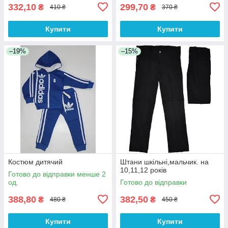
332,10
299,70
₴
₴
410 ₴
370 ₴
Купити
Купити
–19%
–15%
Костюм дитячий
Штани шкільні,мальчик. на
10,11,12 років
Готово до відправки менше 2
од.
Готово до відправки
388,80
382,50
₴
₴
480 ₴
450 ₴
Купити
Купити