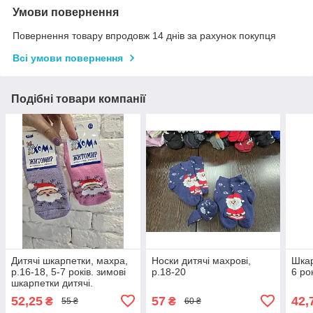
Умови повернення
Повернення товару впродовж 14 днів за рахунок покупця
Всі умови повернення
Подібні товари компанії
Дитячі шкарпетки, махра,
Носки дитячі махрові,
Шкар
р.16-18, 5-7 років. зимові
р.18-20
6 ро
шкарпетки дитячі.
52,25
57
42,
₴
₴
55 ₴
60 ₴