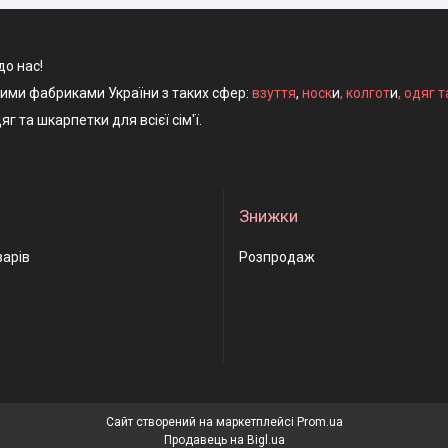
до нас!
ними фабриками України з таких сфер:
взуття
,
носк
и
,
колгот
и
,
одяг т
яг та шкарпетки для всієї сім'ї.
Знижки
варів
Розпродаж
Сайт створений на маркетплейсі
Prom.ua
Продавець на Bigl.ua