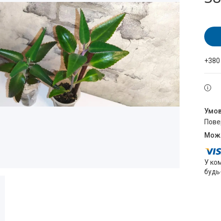
+380
пов
У ко
будь