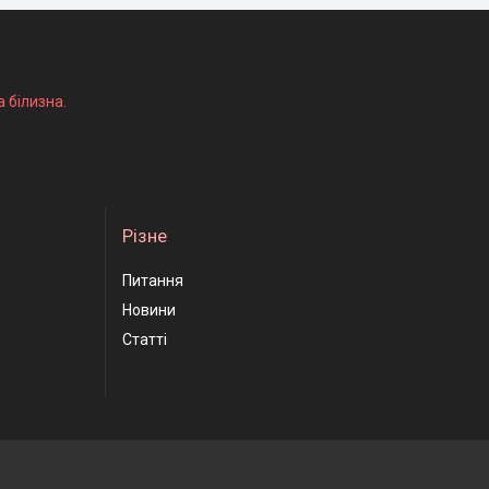
а білизна.
Різне
Питання
Новини
Статті