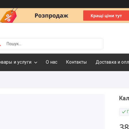
овары и услуги
О нас
Контакты
Доставка и опл
Кал
Г
38