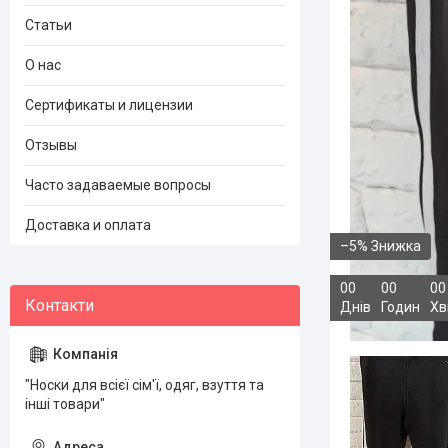
Статьи
О нас
Сертификаты и лицензии
Отзывы
Часто задаваемые вопросы
Доставка и оплата
–5%
0
0
0
0
0
0
Днів
Годин
Хв
"Носки для всієї сім'ї, одяг, взуття та
інші товари"