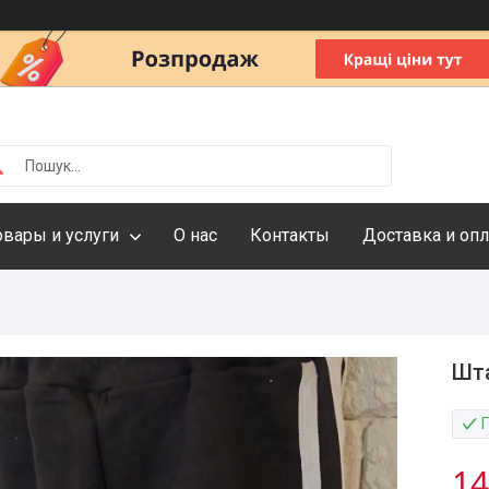
овары и услуги
О нас
Контакты
Доставка и опл
Шта
14