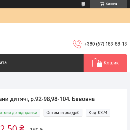
Кошик
+380 (67) 183-88-13
ата
Кошик
ни дитячі, р.92-98,98-104. Бавовна
Готово до відправки
Оптом і в роздріб
Код:
0374
2,50 ₴
150 ₴