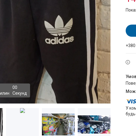
Пока
+380
пов
0
0
илин
Секунд
У ко
будь