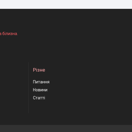
а білизна.
Різне
Питання
Новини
Статті