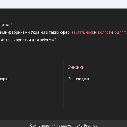
до нас!
ними фабриками України з таких сфер:
взуття
,
носк
и
,
колгот
и
,
одяг т
яг та шкарпетки для всієї сім'ї.
Знижки
варів
Розпродаж
Сайт створений на маркетплейсі
Prom.ua