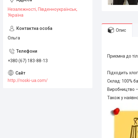
Незалежності, Південноукраїнськ,
Україна
Опис
Ольга
Штани дитячі.
Приємна до тіл
+380 (67) 183-88-13
зріст 92-98,98
Підходить хлоп
http://noski-ua.com/
Склад: 100% б
Виробництво —
Також у наявно