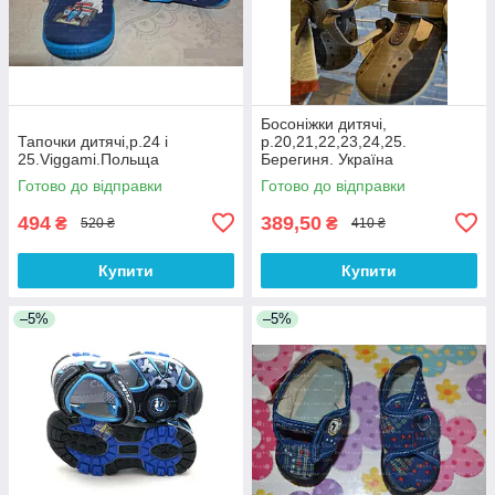
Босоніжки дитячі,
Тапочки дитячі,р.24 і
р.20,21,22,23,24,25.
25.Viggami.Польща
Берегиня. Україна
Готово до відправки
Готово до відправки
494
389,50
₴
₴
520 ₴
410 ₴
Купити
Купити
–5%
–5%