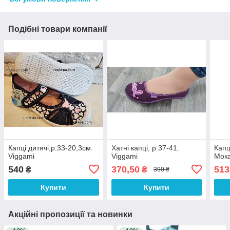
Подібні товари компанії
Капці дитячі,р.33-20,3см.
Хатні капці, р 37-41.
Капц
Viggami
Viggami
Мока
540
370,50
513
₴
₴
390 ₴
Купити
Купити
Акційні пропозиції та новинки