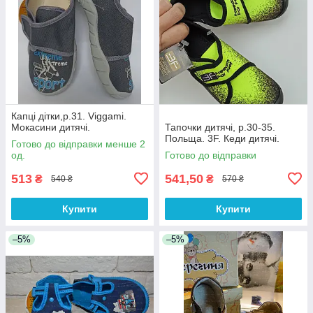
Капці дітки,р.31. Viggami.
Мокасини дитячі.
Тапочки дитячі, р.30-35.
Польща. 3F. Кеди дитячі.
Готово до відправки менше 2
од.
Готово до відправки
513
541,50
₴
₴
540 ₴
570 ₴
Купити
Купити
–5%
–5%