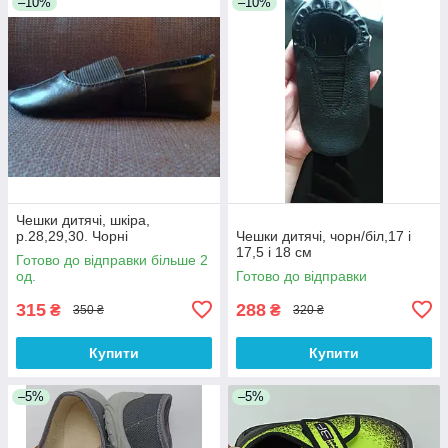
–10%
–10%
Чешки дитячі, шкіра,
р.28,29,30. Чорні
Чешки дитячі, чорн/біл,17 і
17,5 і 18 см
Готово до відправки більше 2
од.
Готово до відправки
315
288
₴
₴
350 ₴
320 ₴
Купити
Купити
–5%
–5%