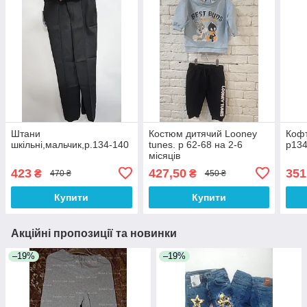
Штани
Костюм дитячий Looney
Кофт
шкільні,мальчик,р.134-140
tunes. р 62-68 на 2-6
р134
місяців
423
427,50
351
₴
₴
470 ₴
450 ₴
Купити
Купити
Акційні пропозиції та новинки
–19%
–19%