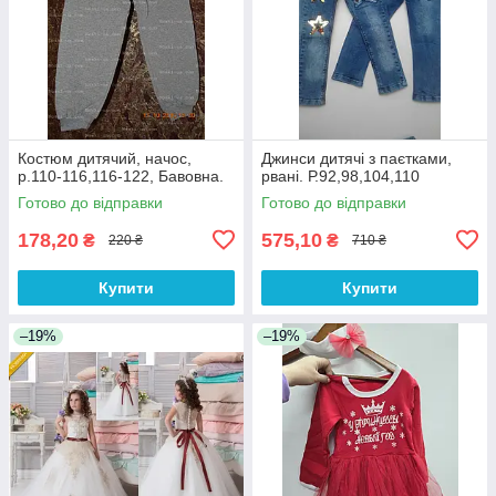
Костюм дитячий, начос,
Джинси дитячі з паєтками,
р.110-116,116-122, Бавовна.
рвані. Р.92,98,104,110
Готово до відправки
Готово до відправки
178,20
575,10
₴
₴
220 ₴
710 ₴
Купити
Купити
–19%
–19%