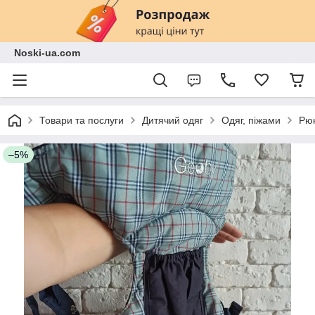
Noski-ua.com
Товари та послуги
Дитячий одяг
Одяг, піжами
Рюк
–5%