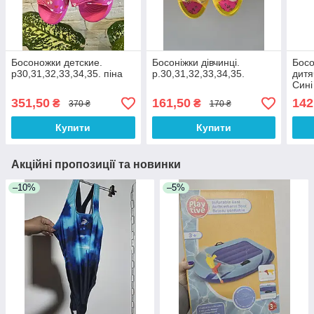
Босоножки детские.
Босоніжки дівчинці.
Босо
р30,31,32,33,34,35. піна
р.30,31,32,33,34,35.
дитя
Сині
351,50
161,50
142
₴
₴
370 ₴
170 ₴
Купити
Купити
Акційні пропозиції та новинки
–10%
–5%