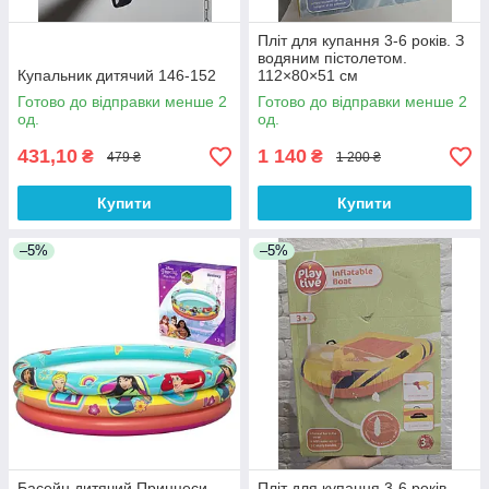
Пліт для купання 3-6 років. З
водяним пістолетом.
Купальник дитячий 146-152
112×80×51 см
Готово до відправки менше 2
Готово до відправки менше 2
од.
од.
431,10
1 140
₴
₴
479 ₴
1 200 ₴
Купити
Купити
–5%
–5%
Басейн дитячий Принцеси
Пліт для купання 3-6 років.