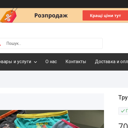
овары и услуги
О нас
Контакты
Доставка и опл
Тру
70