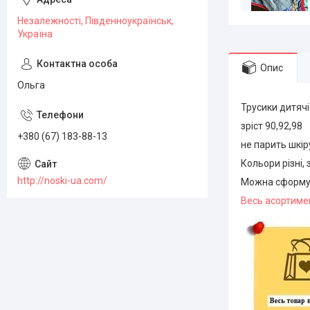
Незалежності, Південноукраїнськ,
Україна
Опис
Ольга
Трусики дитячі
зріст 90,92,98
+380 (67) 183-88-13
не парить шкіру
Кольори різні,
http://noski-ua.com/
Можна сформув
Весь асортимен