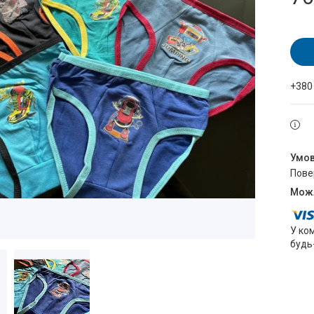
+380
пов
У ко
будь