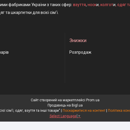
ними фабриками України з таких сфер:
взуття
,
носк
и
,
колгот
и
,
одяг т
яг та шкарпетки для всієї сім'ї.
Знижки
варів
Розпродаж
Сайт створений на маркетплейсі
Prom.ua
Продавець на Bigl.ua
"Носки для всієї сім'ї, одяг, взуття та інші товари" |
Поскаржитися на контент
|
Політика кон
Select Language
▼