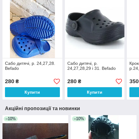
Сабо дитячі, р. 24,27,28.
Сабо дитячі, р.
Крок
Befado
24,27,28,29 і 31. Befado
р.24
280
280
350
₴
₴
Купити
Купити
Акційні пропозиції та новинки
–10%
–10%