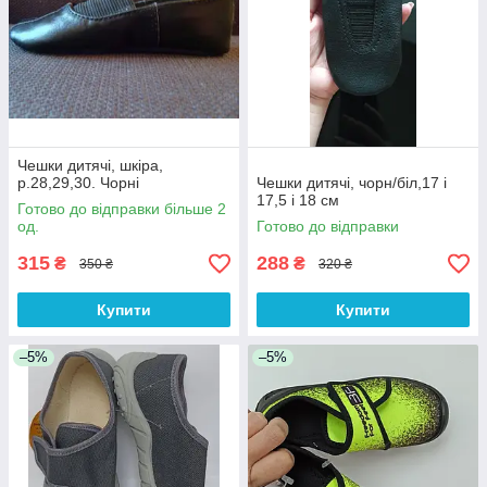
Чешки дитячі, шкіра,
р.28,29,30. Чорні
Чешки дитячі, чорн/біл,17 і
17,5 і 18 см
Готово до відправки більше 2
од.
Готово до відправки
315
288
₴
₴
350 ₴
320 ₴
Купити
Купити
–5%
–5%