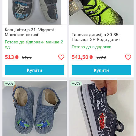
Капці дітки,р.31. Viggami.
Мокасини дитячі.
Тапочки дитячі, р.30-35.
Польща. 3F. Кеди дитячі.
Готово до відправки менше 2
од.
Готово до відправки
513
541,50
₴
₴
540 ₴
570 ₴
Купити
Купити
–5%
–5%